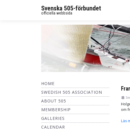
Svenska 505-förbundet
officiella webbsida
HOME
Fra
SWEDISH 505 ASSOCIATION
Se
ABOUT 505
Holg
MEMBERSHIP
om fr
GALLERIES
Läs m
CALENDAR