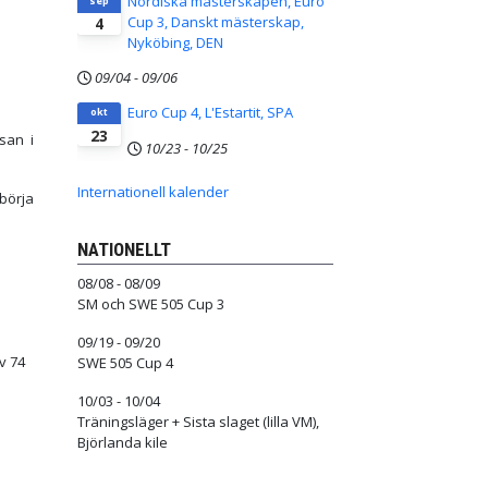
Nordiska mästerskapen, Euro
sep
Cup 3, Danskt mästerskap,
4
Nyköbing, DEN
09/04
-
09/06
Euro Cup 4, L'Estartit, SPA
okt
23
san i
10/23
-
10/25
Internationell kalender
börja
NATIONELLT
08/08 - 08/09
SM och SWE 505 Cup 3
09/19 - 09/20
v 74
SWE 505 Cup 4
10/03 - 10/04
Träningsläger + Sista slaget (lilla VM),
Björlanda kile