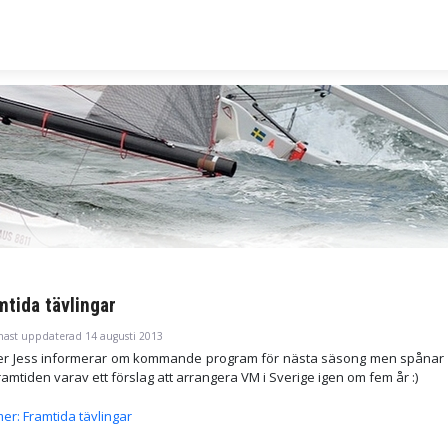
mtida tävlingar
nast uppdaterad 14 augusti 2013
er Jess informerar om kommande program för nästa säsong men spånar
amtiden varav ett förslag att arrangera VM i Sverige igen om fem år :)
er: Framtida tävlingar