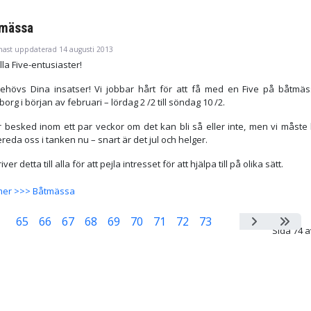
mässa
nast uppdaterad 14 augusti 2013
lla Five-entusiaster!
ehövs Dina insatser! Vi jobbar hårt för att få med en Five på båtmäs
org i början av februari – lördag 2 /2 till söndag 10 /2.
år besked inom ett par veckor om det kan bli så eller inte, men vi måste 
reda oss i tanken nu – snart är det jul och helger.
iver detta till alla för att pejla intresset för att hjälpa till på olika sätt.
mer >>> Båtmässa
65
66
67
68
69
70
71
72
73
74
Sida 74 a