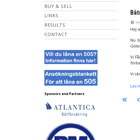
BUY & SELL
Båt
LINKS
Se
RESULTS
Hej a
CONTACT
Nu b
Göteb
Vi f
förbe
Vi skr
Läs 
Sponsors and Partners