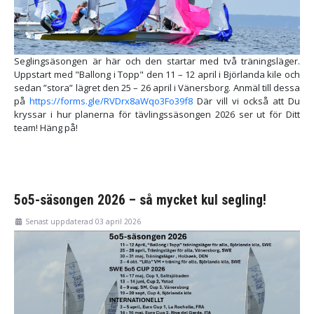
Seglingsäsongen är här och den startar med två träningsläger.
Uppstart med "Ballong i Topp" den 11 – 12 april i Björlanda kile och
sedan ”stora” lägret den 25 – 26 april i Vänersborg. Anmäl till dessa
på
https://forms.gle/RVDrx8aWqo3Fo39f8
Där vill vi också att Du
kryssar i hur planerna för tävlingssäsongen 2026 ser ut för Ditt
team! Häng på!
5o5-säsongen 2026 – så mycket kul segling!
Senast uppdaterad 03 april 2026