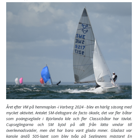
Året efter VM på hemmaplan -i Varberg 2024 - blev en härlig säsong med
mycket aktivitet. Antalet SM-deltagare de facto ökade, det var fler båtar
som poängseglade i Björlanda kile och fler Classicbåtar har tävlat.
Cupseglingarna och SM bjöd på allt från lätta vindar till
överlevnadsväder, men det har bara varit glada miner. Gladast var
kanske ändå 505-laget som blev tvåa på Seglingens mästare! En