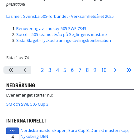
prestation!
Läs mer: Svenska 505-förbundet - Verksamhetsåret 2025
Renovering av Lindsay-505 SWE 7343
Succé – 505-teamet tvåa på Seglingens mästare
Sista Slaget – lyckad tränings-tävlingskombination
Sida 1 av 74
1
2
3
4
5
6
7
8
9
10
NEDRÄKNING
Evenemanget startar nu:
SM och SWE 505 Cup 3
INTERNATIONELLT
Nordiska mästerskapen, Euro Cup 3, Danskt mästerskap,
sep
Nyköbing, DEN
4