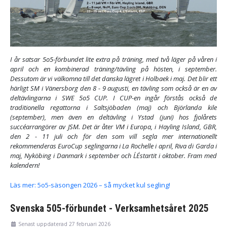
I år satsar 5o5-förbundet lite extra på träning, med två läger på våren i
april och en kombinerad träning/tävling på hösten, i september.
Dessutom är vi välkomna till det danska lägret i Holbaek i maj. Det blir ett
härligt SM i Vänersborg den 8 - 9 augusti, en tävling som också är en av
deltävlingarna i SWE 5o5 CUP. I CUP-en ingår förstås också de
traditionella regattorna i Saltsjöbaden (maj) och Björlanda kile
(september), men även en deltävling i Ystad (juni) hos fjolårets
succéarrangörer av JSM. Det är åter VM i Europa, i Hayling Island, GBR,
den 2 - 11 juli och för den som vill segla mer internationellt
rekommenderas EuroCup seglingarna i La Rochelle i april, Riva di Garda i
maj, Nyköbing i Danmark i september och L´Éstartit i oktober. Fram med
kalendern!
Läs mer: 5o5-säsongen 2026 – så mycket kul segling!
Svenska 505-förbundet - Verksamhetsåret 2025
Senast uppdaterad 27 februari 2026