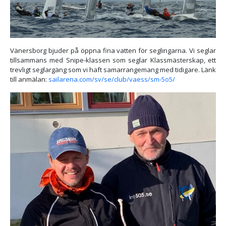
Vänersborg bjuder på öppna fina vatten för seglingarna. Vi seglar
tillsammans med Snipe-klassen som seglar Klassmästerskap, ett
trevligt seglargäng som vi haft samarrangemang med tidigare. Länk
till anmälan:
sailarena.com/sv/se/club/vaess/sm-5o5/