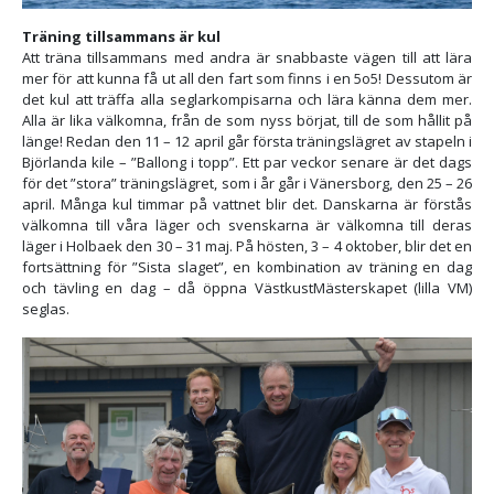
Träning tillsammans är kul
Att träna tillsammans med andra är snabbaste vägen till att lära
mer för att kunna få ut all den fart som finns i en 5o5! Dessutom är
det kul att träffa alla seglarkompisarna och lära känna dem mer.
Alla är lika välkomna, från de som nyss börjat, till de som hållit på
länge! Redan den 11 – 12 april går första träningslägret av stapeln i
Björlanda kile – ”Ballong i topp”. Ett par veckor senare är det dags
för det ”stora” träningslägret, som i år går i Vänersborg, den 25 – 26
april. Många kul timmar på vattnet blir det. Danskarna är förstås
välkomna till våra läger och svenskarna är välkomna till deras
läger i Holbaek den 30 – 31 maj. På hösten, 3 – 4 oktober, blir det en
fortsättning för ”Sista slaget”, en kombination av träning en dag
och tävling en dag – då öppna VästkustMästerskapet (lilla VM)
seglas.