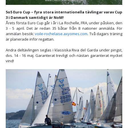
5o5 Euro Cup – fyra stora internationella tävlingar varav Cup
3 i Danmark samtidigt är NoM!
Årets första Euro Cup går i år i La Rochelle, FRA, under påsken, den
3 - 5 april. Det är redan 35 båtar från 8 nationer anmälda. För
anmälan besök:
voile-rochelaise.axyomes.com
. Två dagars träning
är planerade inför regattan.
Andra deltävlingen seglas i klassiska Riva del Garda under pingst,
dvs. 14 - 16 maj. Garanterat trevligt och nästan garanterat mycket
vind!