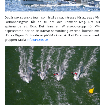
Det är sex svenska team som hittills visat intresse för att segla VM.
Förhoppningsvis får de till det och kommer iväg. Det blir
spännande att följa. Det finns en WhatsApp-grupp för VM-
aspiranterna där de diskuterar samordning av resa, boende mm.
Hör av Dig om Du funderar på VM så ser vi till att Du kommer med i
gruppen. Maila
info@int5o5.se