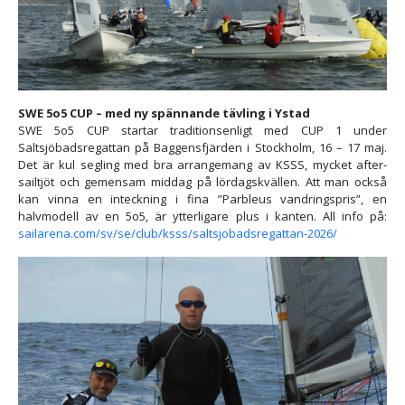
SWE 5o5 CUP – med ny spännande tävling i Ystad
SWE 5o5 CUP startar traditionsenligt med CUP 1 under
Saltsjöbadsregattan på Baggensfjärden i Stockholm, 16 – 17 maj.
Det är kul segling med bra arrangemang av KSSS, mycket after-
sailtjöt och gemensam middag på lördagskvällen. Att man också
kan vinna en inteckning i fina ”Parbleus vandringspris”, en
halvmodell av en 5o5, är ytterligare plus i kanten. All info på:
sailarena.com/sv/se/club/ksss/saltsjobadsregattan-2026/