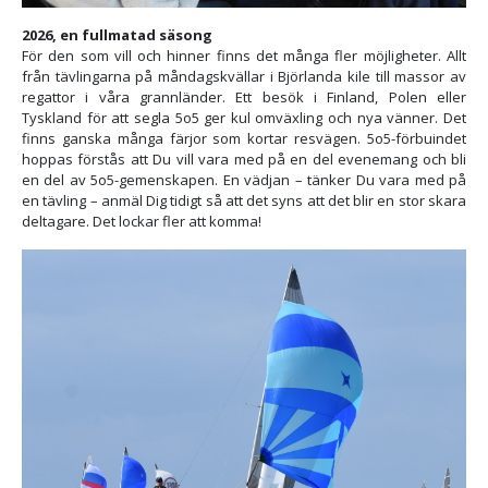
2026, en fullmatad säsong
För den som vill och hinner finns det många fler möjligheter. Allt
från tävlingarna på måndagskvällar i Björlanda kile till massor av
regattor i våra grannländer. Ett besök i Finland, Polen eller
Tyskland för att segla 5o5 ger kul omväxling och nya vänner. Det
finns ganska många färjor som kortar resvägen. 5o5-förbuindet
hoppas förstås att Du vill vara med på en del evenemang och bli
en del av 5o5-gemenskapen. En vädjan – tänker Du vara med på
en tävling – anmäl Dig tidigt så att det syns att det blir en stor skara
deltagare. Det lockar fler att komma!