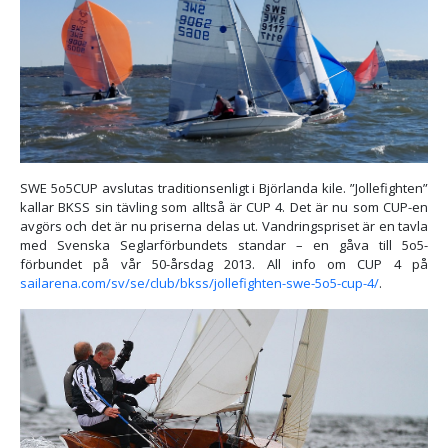
SWE 5o5CUP avslutas traditionsenligt i Björlanda kile. ”Jollefighten”
kallar BKSS sin tävling som alltså är CUP 4. Det är nu som CUP-en
avgörs och det är nu priserna delas ut. Vandringspriset är en tavla
med Svenska Seglarförbundets standar – en gåva till 5o5-
förbundet på vår 50-årsdag 2013. All info om CUP 4 på
sailarena.com/sv/se/club/bkss/jollefighten-swe-5o5-cup-4/
.