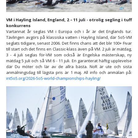
VM i Hayling Island, England, 2 – 11 juli - otrolig segling i tuff
konkurrens
Vartannat år seglas VM i Europa och i år är det Englands tur.
Tävlingen avgörs på klassiska vatten i Hayling Island, där 5o5-VM
seglats tidigare, senast 2006. Det finns chans att det blir 100+ Fivar
till start och det finns en Classic-klass även på VM. 2 juli är mätdag,
3 - 4 juli seglas för-VM som också är Engelska mästerskap, ny
mätdag 5 juli och så VM 6 - 11 juli. En garanterat häftig upplevelse
där Du möter och lär av de allra bästa. NoR är ute och sista
anmälningsdag till lägsta pris är 1 maj. All info och anmälan på:
int5o5.org/2026-5o5-world-championships-hayling/