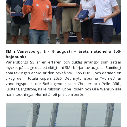
SM i Vänersborg, 8 – 9 augusti – årets nationella 5o5-
höjdpunkt
Vänersborgs SS är en erfaren och duktig arrangör som satsar
mycket på att ge oss ett riktigt fint SM i början av augusti. Samtidigt
som tävlingen är SM är den också SWE 5o5 CUP 3 och därmed en
viktig del i totala cupen 2026. Det mytomspunna ”Hornet” är
vandringspriset där 5o5-legender som Christer och Pelle Båth,
Krister Bergström, Kalle Nilsson, Ebbe Rosén och Olle Wenrup alla
har inteckningar. Hornet är ett pris som berör.