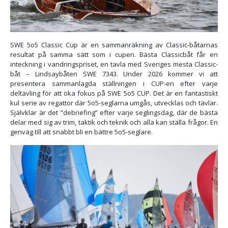
SWE 5o5 Classic Cup är en sammanräkning av Classic-båtarnas
resultat på samma sätt som i cupen. Bästa Classicbåt får en
inteckning i vandringspriset, en tavla med Sveriges mesta Classic-
båt – Lindsaybåten SWE 7343. Under 2026 kommer vi att
presentera sammanlagda ställningen i CUP-en efter varje
deltävling för att öka fokus på SWE 5o5 CUP. Det är en fantastiskt
kul serie av regattor där 5o5-seglarna umgås, utvecklas och tävlar.
Självklar är det ”debriefing” efter varje seglingsdag, där de bästa
delar med sig av trim, taktik och teknik och alla kan ställa frågor. En
genväg till att snabbt bli en bättre 5o5-seglare.