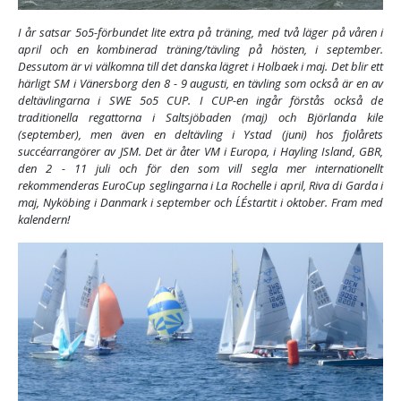
I år satsar 5o5-förbundet lite extra på träning, med två läger på våren i
april och en kombinerad träning/tävling på hösten, i september.
Dessutom är vi välkomna till det danska lägret i Holbaek i maj. Det blir ett
härligt SM i Vänersborg den 8 - 9 augusti, en tävling som också är en av
deltävlingarna i SWE 5o5 CUP. I CUP-en ingår förstås också de
traditionella regattorna i Saltsjöbaden (maj) och Björlanda kile
(september), men även en deltävling i Ystad (juni) hos fjolårets
succéarrangörer av JSM. Det är åter VM i Europa, i Hayling Island, GBR,
den 2 - 11 juli och för den som vill segla mer internationellt
rekommenderas EuroCup seglingarna i La Rochelle i april, Riva di Garda i
maj, Nyköbing i Danmark i september och L´Éstartit i oktober. Fram med
kalendern!