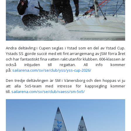
Andra deltävling i Cupen seglas i Ystad som en del av Ystad Cup.
Ystads SS gjorde succé med ett fint arrangemang av JSM förra året
och har fantastiskt fina vatten rakt utanför klubben. 606-klassen är
också inbjuden till regattan. All info kommer
på:
sailarena.com/sv/se/club/yss/yss-cup-2026/
Den tredje deltävlingen är SM i Vänersborg och den hoppas vi ju
att alla 5o5-team med intresse för kappsegling kommer
till.
sailarena.com/sv/se/club/vaess/sm-5o5/