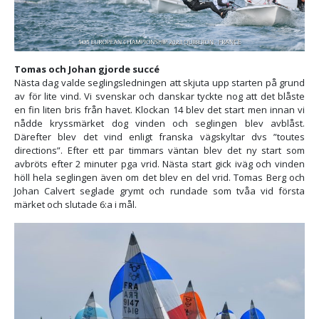
Tomas och Johan gjorde succé
Nästa dag valde seglingsledningen att skjuta upp starten på grund
av för lite vind. Vi svenskar och danskar tyckte nog att det blåste
en fin liten bris från havet. Klockan 14 blev det start men innan vi
nådde kryssmärket dog vinden och seglingen blev avblåst.
Därefter blev det vind enligt franska vägskyltar dvs ”toutes
directions”. Efter ett par timmars väntan blev det ny start som
avbröts efter 2 minuter pga vrid. Nästa start gick iväg och vinden
höll hela seglingen även om det blev en del vrid. Tomas Berg och
Johan Calvert seglade grymt och rundade som tvåa vid första
märket och slutade 6:a i mål.