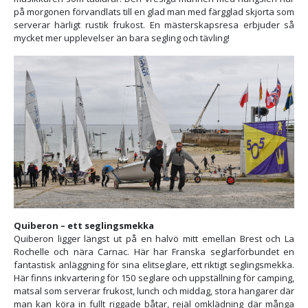
på morgonen förvandlats till en glad man med färgglad skjorta som
serverar härligt rustik frukost. En mästerskapsresa erbjuder så
mycket mer upplevelser än bara segling och tävling!
Quiberon – ett seglingsmekka
Quiberon ligger längst ut på en halvö mitt emellan Brest och La
Rochelle och nära Carnac. Här har Franska seglarförbundet en
fantastisk anläggning för sina elitseglare, ett riktigt seglingsmekka.
Här finns inkvartering för 150 seglare och uppställning för camping,
matsal som serverar frukost, lunch och middag, stora hangarer där
man kan köra in fullt riggade båtar, rejäl omklädning där många