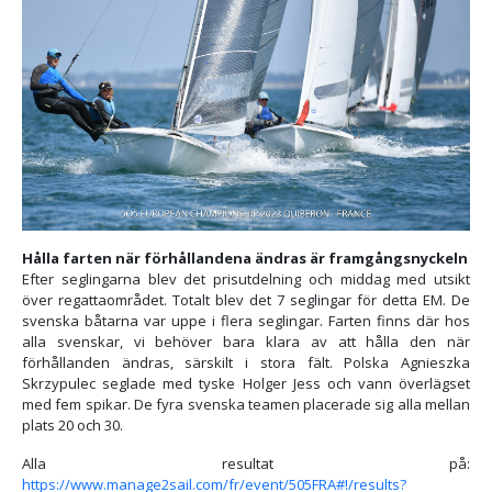
Hålla farten när förhållandena ändras är framgångsnyckeln
Efter seglingarna blev det prisutdelning och middag med utsikt
över regattaområdet. Totalt blev det 7 seglingar för detta EM. De
svenska båtarna var uppe i flera seglingar. Farten finns där hos
alla svenskar, vi behöver bara klara av att hålla den när
förhållanden ändras, särskilt i stora fält. Polska Agnieszka
Skrzypulec seglade med tyske Holger Jess och vann överlägset
med fem spikar. De fyra svenska teamen placerade sig alla mellan
plats 20 och 30.
Alla resultat på:
https://www.manage2sail.com/fr/event/505FRA#!/results?