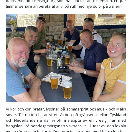
däckverkstad i Helsingborg som har däck i rätt dimension. En par
timmar senare än beräknat är vi på rull med nya sulor på trailern.
Vi kör och kör, pratar, lyssnar på sommarprat och musik och Malin
sover. Till natten hittar vi ett Airbnb på gränsen mellan Tyskland
och Nederländerna där vi blir insläppta av en vresig man med
hängslen. På söndagsmorgonen vaknar vi till ljudet av den lokala
musikkåren som tutilurar. Den vresiga mannen med hängslen har