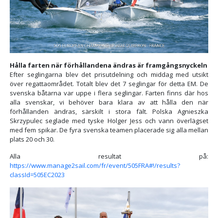
Hålla farten när förhållandena ändras är framgångsnyckeln
Efter seglingarna blev det prisutdelning och middag med utsikt
över regattaområdet. Totalt blev det 7 seglingar för detta EM. De
svenska båtarna var uppe i flera seglingar. Farten finns där hos
alla svenskar, vi behöver bara klara av att hålla den när
förhållanden ändras, särskilt i stora fält. Polska Agnieszka
Skrzypulec seglade med tyske Holger Jess och vann överlägset
med fem spikar. De fyra svenska teamen placerade sig alla mellan
plats 20 och 30.
Alla resultat på:
https://www.manage2sail.com/fr/event/505FRA#!/results?
classId=505EC2023