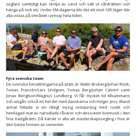
seglare samtidigt kan skölja av sand och salt ut vårdräkten och
hänga på tork etc. Under EM-dagarna blir det ett stort 505-läger där
alla vistas på området i princip hela tiden.
Fyra svenska team
De svenska besättningarna på plats är: Malin Broberg/Johan Röök,
Tomas Franzén/Lars Lindgren, Tomas Berg/Johan Calvert samt
Jonas Bengtson/Magnus Lundberg. Vi får mycket tid tillsammans
och umgås också en hel del med danskarna och Holger Jess. Bland
annat hittade vi en riktigt mysig restaurang med rustik och
hemlagad mat av närodlade råvaror och dessutom livemusik i den
fina trädgården. Då kände vi alla att mästerskapssegling i Five är
den bästa formen av semester.