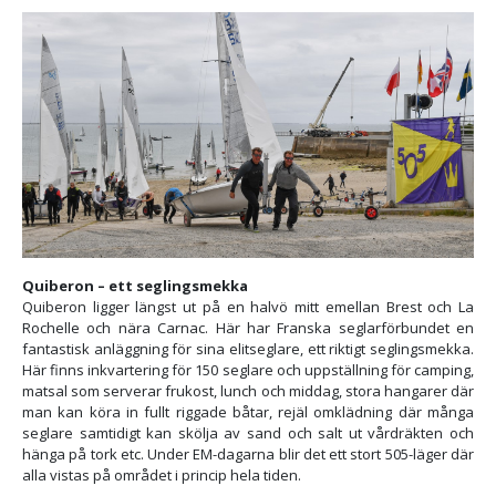
Quiberon – ett seglingsmekka
Quiberon ligger längst ut på en halvö mitt emellan Brest och La
Rochelle och nära Carnac. Här har Franska seglarförbundet en
fantastisk anläggning för sina elitseglare, ett riktigt seglingsmekka.
Här finns inkvartering för 150 seglare och uppställning för camping,
matsal som serverar frukost, lunch och middag, stora hangarer där
man kan köra in fullt riggade båtar, rejäl omklädning där många
seglare samtidigt kan skölja av sand och salt ut vårdräkten och
hänga på tork etc. Under EM-dagarna blir det ett stort 505-läger där
alla vistas på området i princip hela tiden.