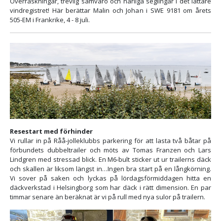
Överraskningar, trevlig samvaro och härliga seglingar i det lättare
vindregistret! Här berättar Malin och Johan i SWE 9181 om årets
505-EM i Frankrike, 4 - 8 juli.
Resestart med förhinder
Vi rullar in på Råå-jolleklubbs parkering för att lasta två båtar på
förbundets dubbeltrailer och möts av Tomas Franzen och Lars
Lindgren med stressad blick. En M6-bult sticker ut ur trailerns däck
och skallen är liksom längst in…Ingen bra start på en långkörning.
Vi sover på saken och lyckas på lördagsförmiddagen hitta en
däckverkstad i Helsingborg som har däck i rätt dimension. En par
timmar senare än beräknat är vi på rull med nya sulor på trailern.