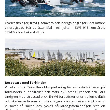
Överraskningar, trevlig samvaro och härliga seglingar i det lättare
vindregistret! Här berättar Malin och Johan i SWE 9181 om årets
505-EM i Frankrike, 4 - 8 juli.
Resestart med förhinder
Vi rullar in på Råå-jolleklubbs parkering för att lasta två båtar på
förbundets dubbeltrailer och möts av Tomas Franzen och Lars
Lindgren med stressad blick. En M6-bult sticker ut ur trailerns däck
och skallen är liksom längst in…Ingen bra start på en långkörning.
Vi sover på saken och lyckas på lördagsförmiddagen hitta en