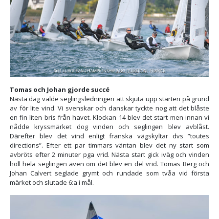
Tomas och Johan gjorde succé
Nästa dag valde seglingsledningen att skjuta upp starten på grund
av för lite vind. Vi svenskar och danskar tyckte nog att det blåste
en fin liten bris från havet. Klockan 14 blev det start men innan vi
nådde kryssmärket dog vinden och seglingen blev avblåst.
Därefter blev det vind enligt franska vägskyltar dvs ”toutes
directions”. Efter ett par timmars väntan blev det ny start som
avbröts efter 2 minuter pga vrid. Nästa start gick iväg och vinden
höll hela seglingen även om det blev en del vrid. Tomas Berg och
Johan Calvert seglade grymt och rundade som tvåa vid första
märket och slutade 6:a i mål.