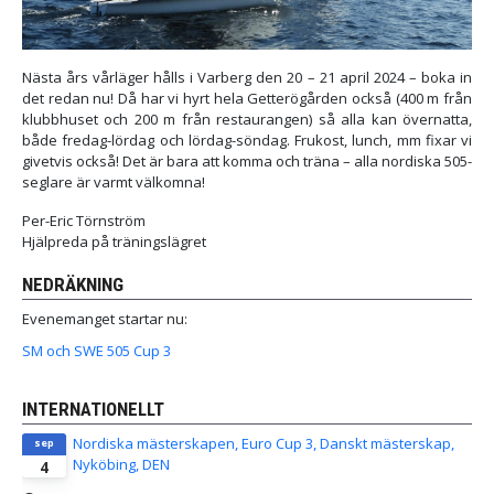
Nästa års vårläger hålls i Varberg den 20 – 21 april 2024 – boka in
det redan nu! Då har vi hyrt hela Getterögården också (400 m från
klubbhuset och 200 m från restaurangen) så alla kan övernatta,
både fredag-lördag och lördag-söndag. Frukost, lunch, mm fixar vi
givetvis också! Det är bara att komma och träna – alla nordiska 505-
seglare är varmt välkomna!
Per-Eric Törnström
Hjälpreda på träningslägret
NEDRÄKNING
Evenemanget startar nu:
SM och SWE 505 Cup 3
INTERNATIONELLT
Nordiska mästerskapen, Euro Cup 3, Danskt mästerskap,
sep
Nyköbing, DEN
4