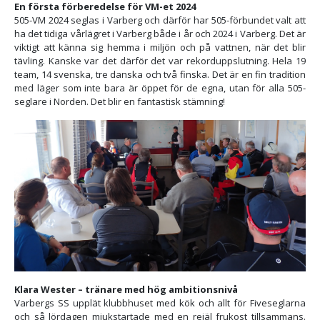
En första förberedelse för VM-et 2024
505-VM 2024 seglas i Varberg och därför har 505-förbundet valt att
ha det tidiga vårlägret i Varberg både i år och 2024 i Varberg. Det är
viktigt att känna sig hemma i miljön och på vattnen, när det blir
tävling. Kanske var det därför det var rekorduppslutning. Hela 19
team, 14 svenska, tre danska och två finska. Det är en fin tradition
med läger som inte bara är öppet för de egna, utan för alla 505-
seglare i Norden. Det blir en fantastisk stämning!
Klara Wester – tränare med hög ambitionsnivå
Varbergs SS upplät klubbhuset med kök och allt för Fiveseglarna
och så lördagen mjukstartade med en rejäl frukost tillsammans.