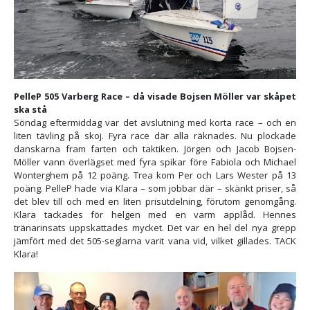
PelleP 505 Varberg Race – då visade Bojsen Möller var skåpet
ska stå
Söndag eftermiddag var det avslutning med korta race – och en
liten tävling på skoj. Fyra race där alla räknades. Nu plockade
danskarna fram farten och taktiken. Jörgen och Jacob Bojsen-
Möller vann överlägset med fyra spikar före Fabiola och Michael
Wonterghem på 12 poäng. Trea kom Per och Lars Wester på 13
poäng. PelleP hade via Klara – som jobbar där – skänkt priser, så
det blev till och med en liten prisutdelning, förutom genomgång.
Klara tackades för helgen med en varm applåd. Hennes
tränarinsats uppskattades mycket. Det var en hel del nya grepp
jämfört med det 505-seglarna varit vana vid, vilket gillades. TACK
Klara!