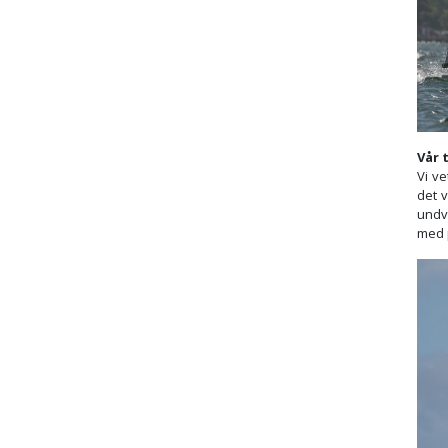
Vår 
Vi ve
det 
undv
med p