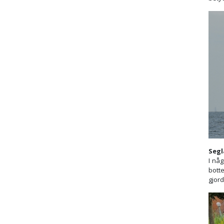
Segl
I någ
botte
gjord