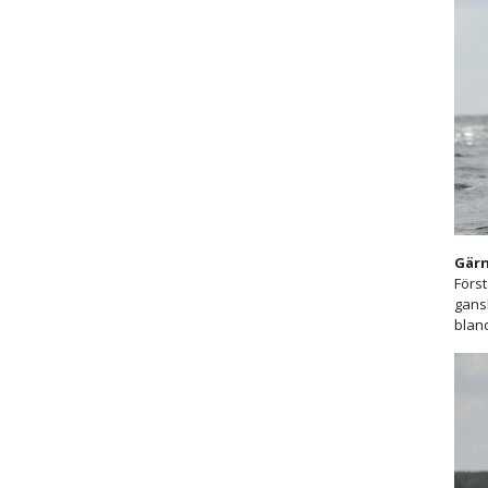
Gärn
Förs
gans
bland