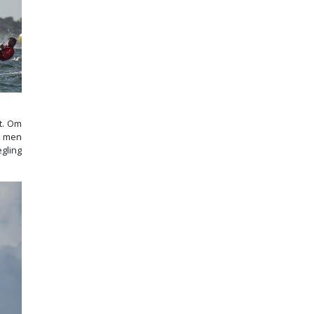
nt. Om
e men
gling