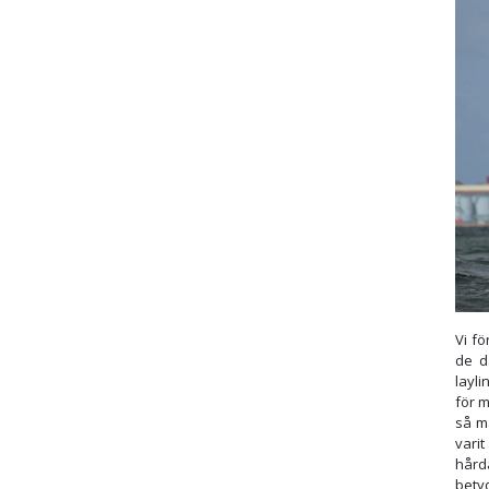
Vi fö
de d
layli
för m
så m
vari
hård
bety