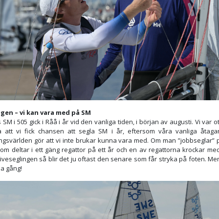
igen – vi kan vara med på SM
 SM i 505 gick i Råå i år vid den vanliga tiden, i början av augusti. Vi var ot
a att vi fick chansen att segla SM i år, eftersom våra vanliga åtaga
ingsvärlden gör att vi inte brukar kunna vara med. Om man ”jobbseglar” 
som deltar i ett gäng regattor på ett år och en av regattorna krockar me
iveseglingen så blir det ju oftast den senare som får stryka på foten. Me
a gång!