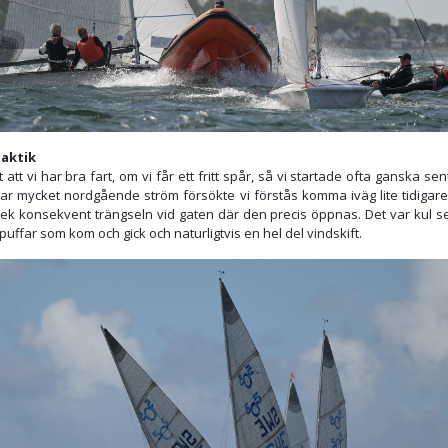
taktik
t att vi har bra fart, om vi får ett fritt spår, så vi startade ofta ganska se
var mycket nordgående ström försökte vi förstås komma iväg lite tidigar
ek konsekvent trängseln vid gaten där den precis öppnas. Det var kul se
uffar som kom och gick och naturligtvis en hel del vindskift.