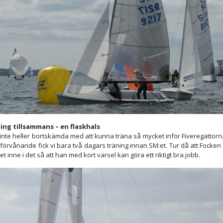
ing tillsammans – en flaskhals
 inte heller bortskämda med att kunna träna så mycket inför Fiveregattor
förvånande fick vi bara två dagars träning innan SM:et. Tur då att Focken
t inne i det så att han med kort varsel kan göra ett riktigt bra jobb.