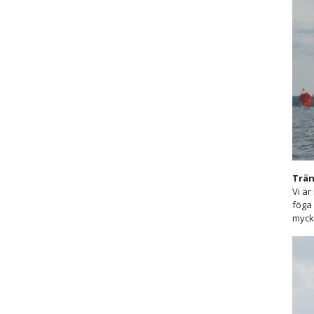
Trän
Vi är
föga 
mycke