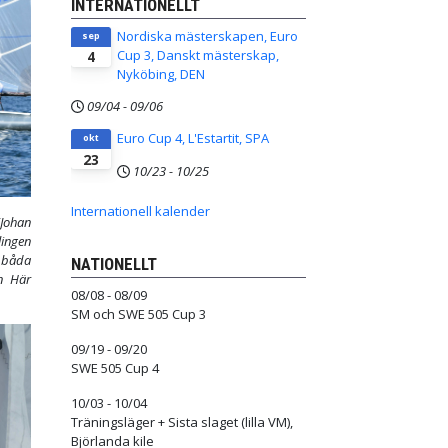
INTERNATIONELLT
Nordiska mästerskapen, Euro
sep
Cup 3, Danskt mästerskap,
4
Nyköbing, DEN
09/04
-
09/06
Euro Cup 4, L'Estartit, SPA
okt
23
10/23
-
10/25
Internationell kalender
/Johan
lingen
 båda
NATIONELLT
en Här
08/08 - 08/09
SM och SWE 505 Cup 3
09/19 - 09/20
SWE 505 Cup 4
10/03 - 10/04
Träningsläger + Sista slaget (lilla VM),
Björlanda kile