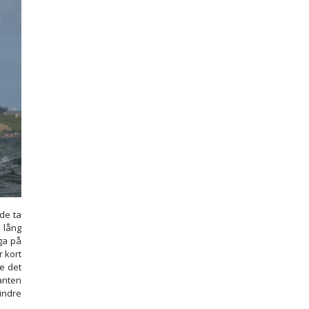
nde ta
 lång
gga på
r kort
e det
anten
indre