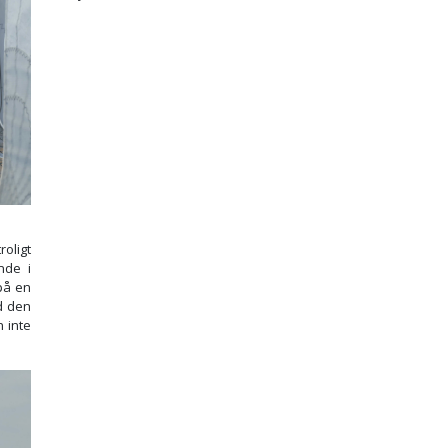
roligt
nde i
på en
d den
n inte