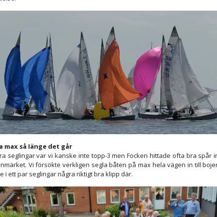
a max så Iänge det går
ra seglingar var vi kanske inte topp-3 men Focken hittade ofta bra spår 
nmärket. Vi försökte verkligen segla båten på max hela vägen in till boj
e i ett par seglingar några riktigt bra klipp där.