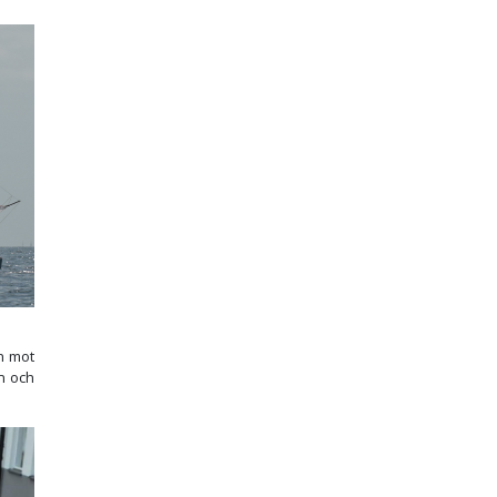
in mot
en och