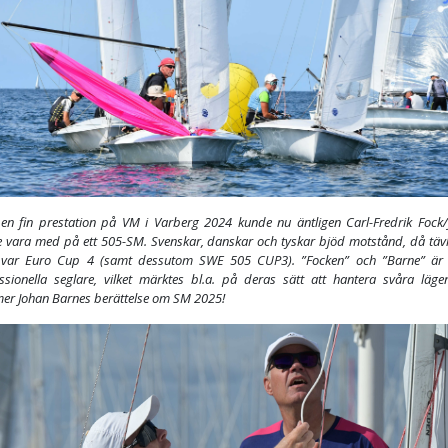
 en fin prestation på VM i Varberg 2024 kunde nu äntligen Carl-Fredrik Fock
 vara med på ett 505-SM. Svenskar, danskar och tyskar bjöd motstånd, då täv
 var Euro Cup 4 (samt dessutom SWE 505 CUP3). ”Focken” och ”Barne” är
ssionella seglare, vilket märktes bl.a. på deras sätt att hantera svåra läg
r Johan Barnes berättelse om SM 2025!