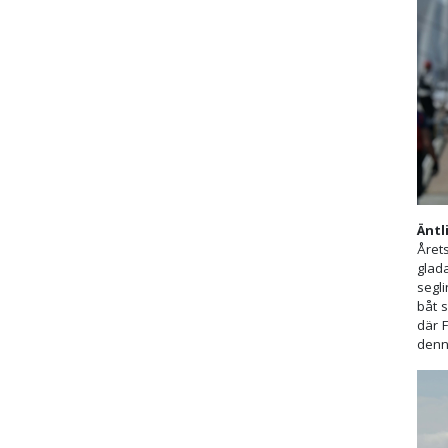
Äntl
Årets
glad
segl
båt 
där F
denn