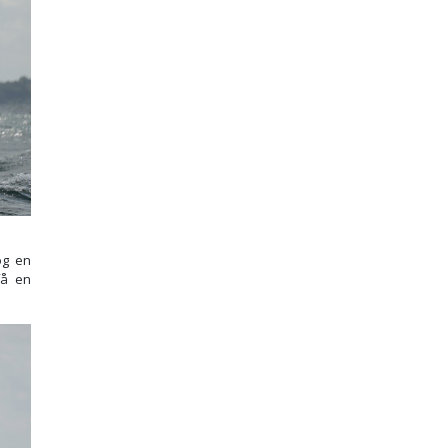
og en
få en