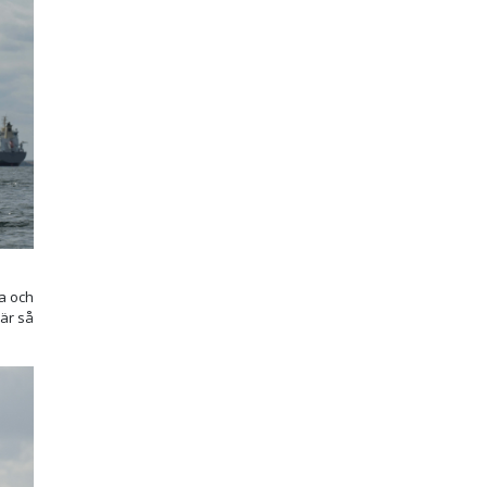
na och
 är så