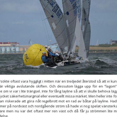
rsökte oftast vara hyggligt i mitten när en tredjedel återstod så att vi ku
är viktiga avslutande skiften. Och dessutom lägga upp för en ”lagom”
ne om vi var i lite trängsel. Inte för lång layline så att vi skulle behöva lä
ycket säkerhetsmarginal eller eventuellt missa märket. Men heller inte fö
an riskerade att göra nåt regelbrott mot en rad av båtar på layline. Had
t mer på nordväst och nordgående ström så hade vi nog spelat vänsterk
are men nu var det oftast mer ren väst och då får ju strömmen lite m
delse.