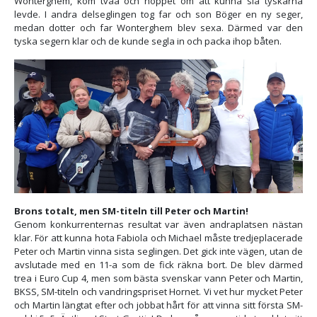
Wonterghem, kom tvåa och hoppet om att kunna slå tyskarna
levde. I andra delseglingen tog far och son Böger en ny seger,
medan dotter och far Wonterghem blev sexa. Därmed var den
tyska segern klar och de kunde segla in och packa ihop båten.
Brons totalt, men SM-titeln till Peter och Martin!
Genom konkurrenternas resultat var även andraplatsen nästan
klar. För att kunna hota Fabiola och Michael måste tredjeplacerade
Peter och Martin vinna sista seglingen. Det gick inte vägen, utan de
avslutade med en 11-a som de fick räkna bort. De blev därmed
trea i Euro Cup 4, men som bästa svenskar vann Peter och Martin,
BKSS, SM-titeln och vandringspriset Hornet. Vi vet hur mycket Peter
och Martin längtat efter och jobbat hårt för att vinna sitt första SM-