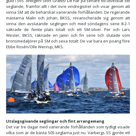
guld i 5o5. Äntligen! Stort Grattis! De har på senare tid utvecklat sitt
seglande, framför allt i det övre vindregistret och visar genom att
vinna SM att de behärskar varierande förhållanden. De regerande
mästarna Malin och Johan, BKSS, revanscherade sig genom att
vinna den avslutande seglingen och med söndagens serie 8-2-1
säkrade de femte plats totalt och ett SM-silver. Per och Lars
Wester, BKSS, räknade en jämn och fin serie och slutade som
bronsmedaljörer på SM och sexa totalt. De var bara en poäng före
Ebbe Rosén/Olle Wenrup, MKS.
Utslagsgivande seglingar och fint arrangemang
Det var tre dagar med varierande förhållanden som tydligt visade
vilka som är de bästa 505-seglarna just nu. Varbergs SS gjorde ett