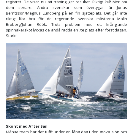
registret. De visar nu att träning ger resultat. Riktigt kul! Mer om
dem senare. Andra svenskar som övertygar är Jonas
Berntsson/Magnus Lundberg på en fin sjätteplats. Det går inte
riktigt lika bra för de regerande svenska mästarna Malin
Broberg/Johan Röök. Trots problem med ett krånglande
spinnakerskot lyckas de ändå rädda en 7:e plats efter först dagen.
Starkt!
Skönt med After Sail
Många team har det tufft under en lång dag i den grova sjön och