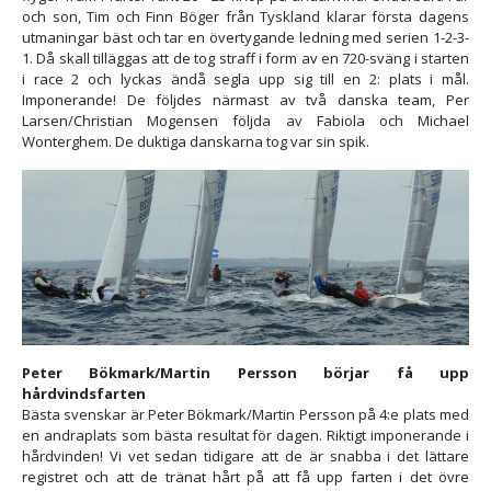
och son, Tim och Finn Böger från Tyskland klarar första dagens
utmaningar bäst och tar en övertygande ledning med serien 1-2-3-
1. Då skall tilläggas att de tog straff i form av en 720-sväng i starten
i race 2 och lyckas ändå segla upp sig till en 2: plats i mål.
Imponerande! De följdes närmast av två danska team, Per
Larsen/Christian Mogensen följda av Fabiola och Michael
Wonterghem. De duktiga danskarna tog var sin spik.
Peter Bökmark/Martin Persson börjar få upp
hårdvindsfarten
Bästa svenskar är Peter Bökmark/Martin Persson på 4:e plats med
en andraplats som bästa resultat för dagen. Riktigt imponerande i
hårdvinden! Vi vet sedan tidigare att de är snabba i det lättare
registret och att de tränat hårt på att få upp farten i det övre