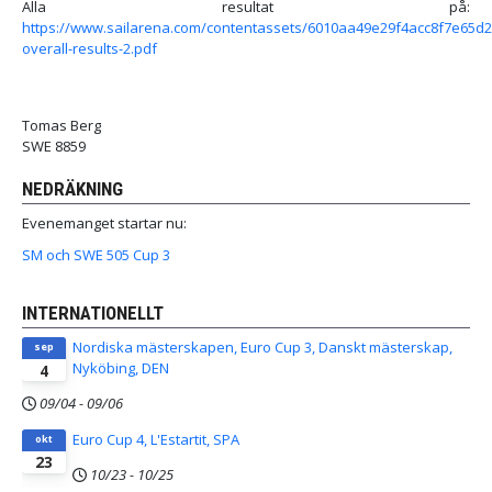
Alla resultat på:
https://www.sailarena.com/contentassets/6010aa49e29f4acc8f7e65d2
overall-results-2.pdf
Tomas Berg
SWE 8859
NEDRÄKNING
Evenemanget startar nu:
SM och SWE 505 Cup 3
INTERNATIONELLT
Nordiska mästerskapen, Euro Cup 3, Danskt mästerskap,
sep
Nyköbing, DEN
4
09/04
-
09/06
Euro Cup 4, L'Estartit, SPA
okt
23
10/23
-
10/25