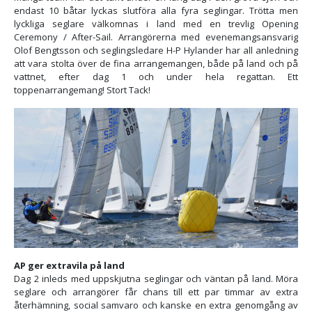
endast 10 båtar lyckas slutföra alla fyra seglingar. Trötta men
lyckliga seglare välkomnas i land med en trevlig Opening
Ceremony / After-Sail. Arrangörerna med evenemangsansvarig
Olof Bengtsson och seglingsledare H-P Hylander har all anledning
att vara stolta över de fina arrangemangen, både på land och på
vattnet, efter dag 1 och under hela regattan. Ett
toppenarrangemang! Stort Tack!
AP ger extravila på land
Dag 2 inleds med uppskjutna seglingar och väntan på land. Möra
seglare och arrangörer får chans till ett par timmar av extra
återhämning, social samvaro och kanske en extra genomgång av