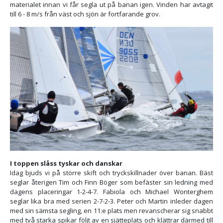
materialet innan vi får segla ut på banan igen. Vinden har avtagit
till 6 - 8 m/s från väst och sjön är fortfarande grov.
I toppen slåss tyskar och danskar
Idag bjuds vi på större skift och tryckskillnader över banan. Bäst
seglar återigen Tim och Finn Böger som befäster sin ledning med
dagens placeringar 1-2-4-7. Fabiola och Michael Wonterghem
seglar lika bra med serien 2-7-2-3. Peter och Martin inleder dagen
med sin sämsta segling, en 11:e plats men revanscherar sig snabbt
med två starka spikar följt av en sjätteplats och klättrar därmed till