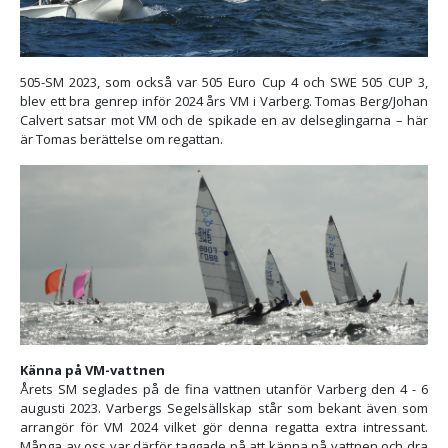
505-SM 2023, som också var 505 Euro Cup 4 och SWE 505 CUP 3,
blev ett bra genrep inför 2024 års VM i Varberg. Tomas Berg/Johan
Calvert satsar mot VM och de spikade en av delseglingarna – här
är Tomas berättelse om regattan.
Känna på VM-vattnen
Årets SM seglades på de fina vattnen utanför Varberg den 4 - 6
augusti 2023. Varbergs Segelsällskap står som bekant även som
arrangör för VM 2024 vilket gör denna regatta extra intressant.
Många av oss var därför taggade på att känna på vattnen och dra