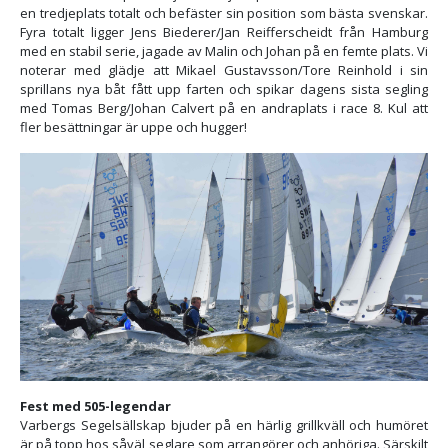
en tredjeplats totalt och befäster sin position som bästa svenskar.
Fyra totalt ligger Jens Biederer/Jan Reifferscheidt från Hamburg
med en stabil serie, jagade av Malin och Johan på en femte plats. Vi
noterar med glädje att Mikael Gustavsson/Tore Reinhold i sin
sprillans nya båt fått upp farten och spikar dagens sista segling
med Tomas Berg/Johan Calvert på en andraplats i race 8. Kul att
fler besättningar är uppe och hugger!
Fest med 505-legendar
Varbergs Segelsällskap bjuder på en härlig grillkväll och humöret
är på topp hos såväl seglare som arrangörer och anhöriga. Särskilt