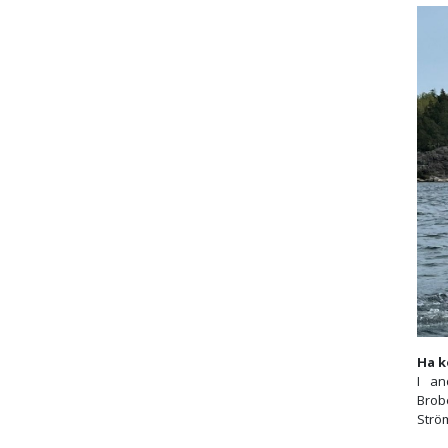
Ha k
I an
Brob
Strö