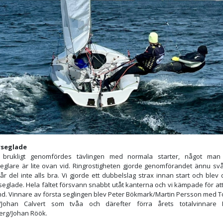
seglade
brukligt genomfördes tävlingen med normala starter, något ma
seglare är lite ovan vid. Ringrostigheten gjorde genomförandet ännu svå
år del inte alls bra. Vi gjorde ett dubbelslag strax innan start och blev 
eglade. Hela fältet försvann snabbt utåt kanterna och vi kämpade för att
vind. Vinnare av första seglingen blev Peter Bökmark/Martin Persson med 
/Johan Calvert som tvåa och därefter förra årets totalvinnare 
erg/Johan Röök.