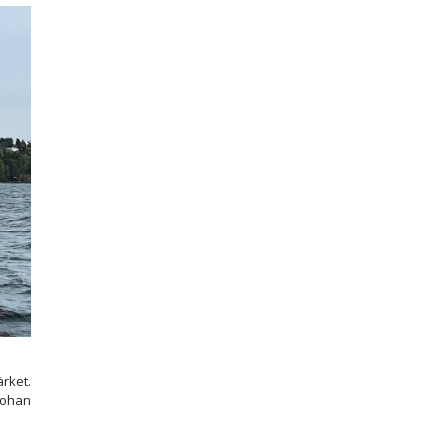
rket.
Johan