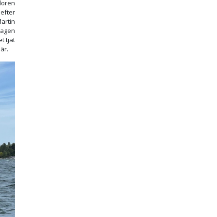
oloren
 efter
artin
dagen
t tjat
är.