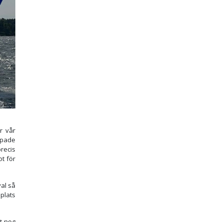
r vår
ppade
recis
t för
al så
plats
gt nog