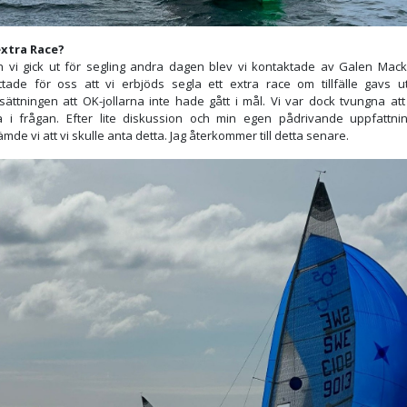
extra Race?
n vi gick ut för segling andra dagen blev vi kontaktade av Galen Mac
ttade för oss att vi erbjöds segla ett extra race om tillfälle gavs ut
tsättningen att OK-jollarna inte hade gått i mål. Vi var dock tvungna att
a i frågan. Efter lite diskussion och min egen pådrivande uppfattni
mde vi att vi skulle anta detta. Jag återkommer till detta senare.