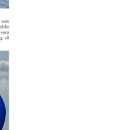
k som
ifrån
 vara
ng så