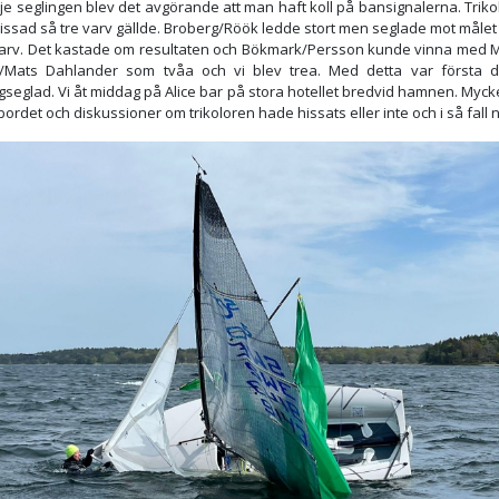
dje seglingen blev det avgörande att man haft koll på bansignalerna. Trik
issad så tre varv gällde. Broberg/Röök ledde stort men seglade mot målet
varv. Det kastade om resultaten och Bökmark/Persson kunde vinna med M
h/Mats Dahlander som tvåa och vi blev trea. Med detta var första 
gseglad. Vi åt middag på Alice bar på stora hotellet bredvid hamnen. Mycke
bordet och diskussioner om trikoloren hade hissats eller inte och i så fall n