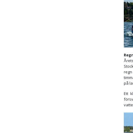
Regn
Året
Stoc
regn
timm
på la
Ett 
försv
vatte