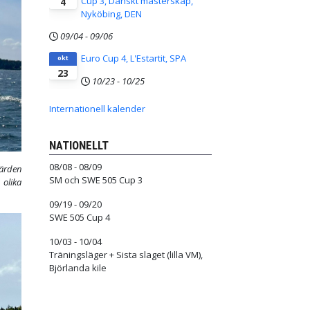
Cup 3, Danskt mästerskap,
4
Nyköbing, DEN
09/04
-
09/06
Euro Cup 4, L'Estartit, SPA
okt
23
10/23
-
10/25
Internationell kalender
NATIONELLT
08/08 - 08/09
järden
SM och SWE 505 Cup 3
 olika
09/19 - 09/20
SWE 505 Cup 4
10/03 - 10/04
Träningsläger + Sista slaget (lilla VM),
Björlanda kile