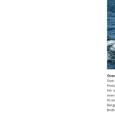
Över
Som 
Five
För v
övers
fri 
Berg
Brob