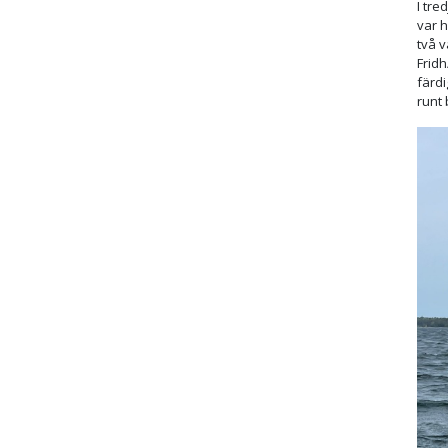
I tre
var h
två 
Frid
färdi
runt 