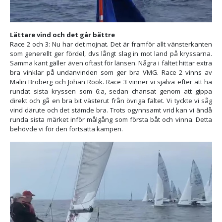
Lättare vind och det går bättre
Race 2 och 3: Nu har det mojnat. Det är framför allt vänsterkanten
som generellt ger fördel, dvs långt slag in mot land på kryssarna.
Samma kant gäller även oftast för länsen. Några i fältet hittar extra
bra vinklar på undanvinden som ger bra VMG. Race 2 vinns av
Malin Broberg och Johan Röök. Race 3 vinner vi själva efter att ha
rundat sista kryssen som 6:a, sedan chansat genom att gippa
direkt och gå en bra bit västerut från övriga fältet. Vi tyckte vi såg
vind därute och det stämde bra. Trots ogynnsamt vrid kan vi ändå
runda sista märket inför målgång som första båt och vinna. Detta
behövde vi för den fortsatta kampen.