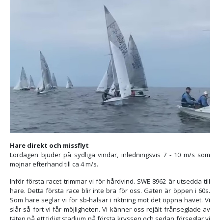
Hare direkt och missflyt
Lördagen bjuder på sydliga vindar, inledningsvis 7 - 10 m/s som
mojnar efterhand till ca 4 m/s.
Inför första racet trimmar vi för hårdvind. SWE 8962 är utsedda till
hare. Detta första race blir inte bra för oss. Gaten är öppen i 60s.
Som hare seglar vi för sb-halsar i riktning mot det öppna havet. Vi
slår så fort vi får möjligheten. Vi känner oss rejält frånseglade av
täten på ett tidigt stadium på första kryssen och sedan förseglar vi