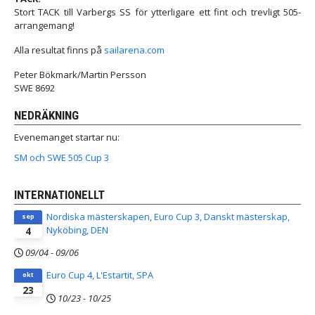
Stort TACK till Varbergs SS för ytterligare ett fint och trevligt 505-
arrangemang!
Alla resultat finns på
sailarena.com
Peter Bökmark/Martin Persson
SWE 8692
NEDRÄKNING
Evenemanget startar nu:
SM och SWE 505 Cup 3
INTERNATIONELLT
Nordiska mästerskapen, Euro Cup 3, Danskt mästerskap,
sep
Nyköbing, DEN
4
09/04
-
09/06
Euro Cup 4, L'Estartit, SPA
okt
23
10/23
-
10/25