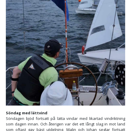
Söndag med lättvind
Söndagen bjöd fortsatt på lätta vindar med likartad vindriktning
som dagen innan. Och återigen var det ett långt slag in mot land
som oftast gav bäst utdelning. Malin och Johan seglar fortsatt