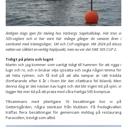
Äntligen dags igen för tävling hos Varbergs Segelsällskap. Här trivs vi
505-seglare och vi har varit här många gånger de senaste åren i
samband med träningsläger, SM och CUP-seglingar. VM 2024 på dessa
vatten var såklart en verklig höjdpunkt, men nu var det SWE 505 CUP 2.
Tidigt på plats och lugnt
Martin och jag kommer som vanligt tidigt till hamnen för att rigga i
lugn och ro, och vi brukar vilja sjösätta och segla någon timma för
att hitta rytmen, och få koll på att alla tampar är rätt trädda
(fortfarande efter 6 år i Fiven blir det ofattbara fel ibland). Men
denna dag är det nästan kav lugnt och det blir ingen tid på sjön, vi
lägger lite mer tid på att prata med våra härliga 505-kompisar.
Tillsammans med ytterligare 10 besättningar bor vi på
Getterögården, några stenkast från klubben. På fredagkvällen
träffas flera besättningar för gemensam middag på restaurang
Parasollen, trevligt som alltid.