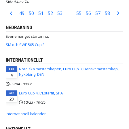
Sida 54 av 74
49
50
51
52
53
54
55
56
57
58
NEDRÄKNING
Evenemanget startar nu:
SM och SWE 505 Cup 3
INTERNATIONELLT
Nordiska mästerskapen, Euro Cup 3, Danskt mästerskap,
sep
Nyköbing, DEN
4
09/04
-
09/06
Euro Cup 4, L'Estartit, SPA
okt
23
10/23
-
10/25
Internationell kalender
NATIONELLT