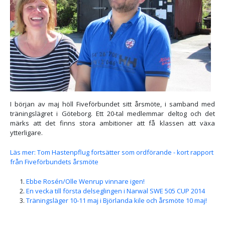
I början av maj höll Fiveförbundet sitt årsmöte, i samband med
träningslägret i Göteborg. Ett 20-tal medlemmar deltog och det
märks att det finns stora ambitioner att få klassen att växa
ytterligare.
Läs mer: Tom Hastenpflug fortsätter som ordförande - kort rapport
från Fiveförbundets årsmöte
Ebbe Rosén/Olle Wenrup vinnare igen!
En vecka till första delseglingen i Narwal SWE 505 CUP 2014
Träningsläger 10-11 maj i Björlanda kile och årsmöte 10 maj!