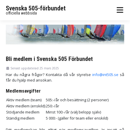
Svenska 505-förbundet
officiella webbsida
Bli medlem i Svenska 505 Förbundet
Senast uppdaterad 25 mars 2025
Har du några frågor? Kontakta då vår styrelse
info@int505.se
så
får du hjälp med ansökan.
Medlemsavgifter
Aktiv medlem (team)
505:-/år och besättning (2 personer)
Aktiv medlem (enskild)
250:-/år
Stödjande medlem
Minst 100:-/år (välj belopp själv)
Ständig medlem
5 000:- (gäller för team eller enskild)
Ditt medlemskap blir giltigt när medlemsavgiften är insatt på