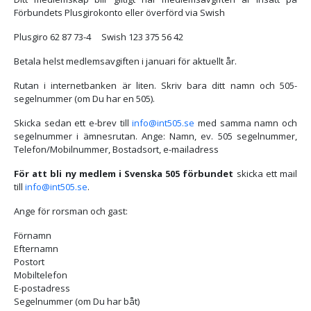
Förbundets Plusgirokonto eller överförd via Swish
Plusgiro 62 87 73-4 Swish 123 375 56 42
Betala helst medlemsavgiften i januari för aktuellt år.
Rutan i internetbanken är liten. Skriv bara ditt namn och 505-
segelnummer (om Du har en 505).
Skicka sedan ett e-brev till
info@int505.se
med samma namn och
segelnummer i ämnesrutan. Ange: Namn, ev. 505 segelnummer,
Telefon/Mobilnummer, Bostadsort, e-mailadress
För att bli ny medlem i Svenska 505 förbundet
skicka ett mail
till
info@int505.se
.
Ange för rorsman och gast:
Förnamn
Efternamn
Postort
Mobiltelefon
E-postadress
Segelnummer (om Du har båt)