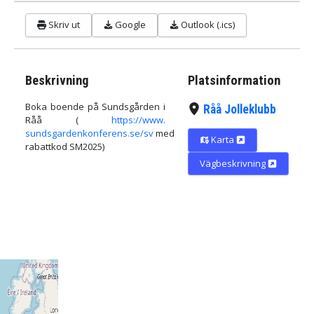
Skriv ut
Google
Outlook (.ics)
Beskrivning
Platsinformation
Boka boende på Sundsgården i
Råå Jolleklubb
Råå (
https://www.
sundsgardenkonferens.se/sv
med
Karta
rabattkod SM2025)
Vägbeskrivning