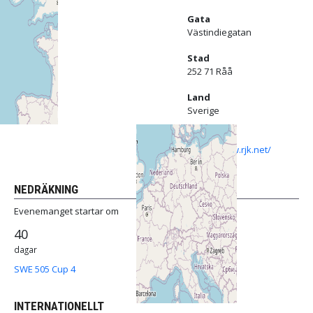
Gata
Västindiegatan
Stad
252 71 Råå
Land
Sverige
Url
https://www.rjk.net/
NEDRÄKNING
Evenemanget startar om
40
dagar
SWE 505 Cup 4
INTERNATIONELLT