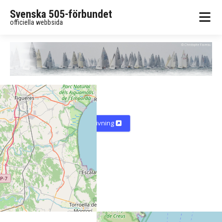
Svenska 505-förbundet
officiella webbsida
L'Estartit
Karta
Vägbeskrivning