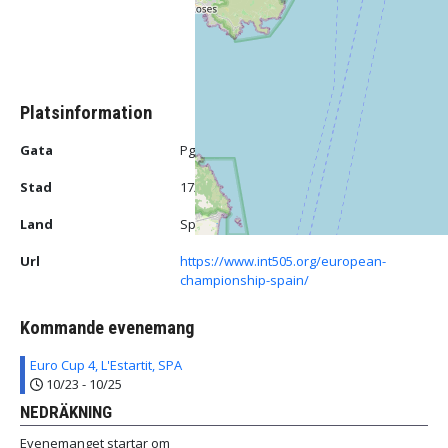
Platsinformation
Gata
Pg. Marítim, s/n
Stad
17257 L'Estartit, Girona
Land
Spain
Url
https://www.int505.org/european-
championship-spain/
Kommande evenemang
Euro Cup 4, L'Estartit, SPA
10/23
-
10/25
NEDRÄKNING
Evenemanget startar om