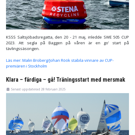
KSSS Saltsjöbadsregatta, den 20 - 21 maj, inledde SWE 505 CUP
2023. Att segla på Baggen på våren är en go’ start på
tävlingssäsongen.
Läs mer: Malin Broberg/Johan Röök stabila vinnare av CUP-
premiären i Stockholm
Klara – färdiga – gå! Träningsstart med mersmak
Senast uppdaterad 28 februari 2025