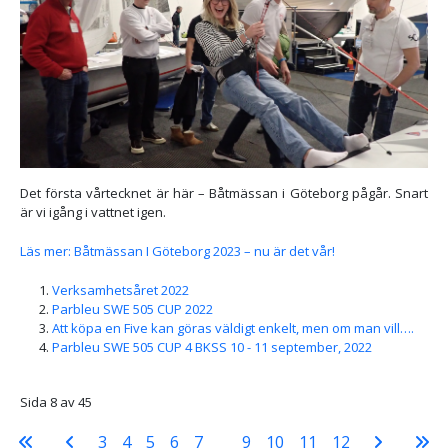
Det första vårtecknet är här – Båtmässan i Göteborg pågår. Snart
är vi igång i vattnet igen.
Läs mer: Båtmässan I Göteborg 2023 – nu är det vår!
Verksamhetsåret 2022
Parbleu SWE 505 CUP 2022
Att köpa en Five kan göras väldigt enkelt, men om man vill….
Parbleu SWE 505 CUP 4 BKSS 10 - 11 september, 2022
Sida 8 av 45
3
4
5
6
7
8
9
10
11
12