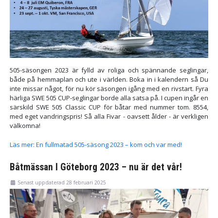
505-säsongen 2023 är fylld av roliga och spännande seglingar,
både på hemmaplan och ute i världen. Boka in i kalendern så Du
inte missar något, för nu kör säsongen igång med en rivstart. Fyra
härliga SWE 505 CUP-seglingar borde alla satsa på. I cupen ingår en
särskild SWE 505 Classic CUP för båtar med nummer tom. 8554,
med eget vandringspris! Så alla Fivar - oavsett ålder - är verkligen
välkomna!
Läs mer: En fullmatad 505-säsong 2023 – kom och var med!
Båtmässan I Göteborg 2023 – nu är det vår!
Senast uppdaterad 28 februari 2025