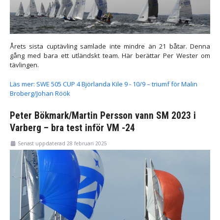
Årets sista cuptävling samlade inte mindre än 21 båtar. Denna
gång med bara ett utländskt team. Här berättar Per Wester om
tävlingen.
Läs mer: SWE 505 CUP 4 Björlanda Kile 9 - 10/9 – triumf för Malin
Broberg/Johan Röök
Peter Bökmark/Martin Persson vann SM 2023 i
Varberg – bra test inför VM -24
Senast uppdaterad 28 februari 2025