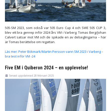
505-SM 2023, som också var 505 Euro Cup 4 och SWE 505 CUP 3,
blev ett bra genrep inför 2024 års VM i Varberg. Tomas Berg/Johan
Calvert satsar mot VM och de spikade en av delseglingarna – här
är Tomas berättelse om regattan.
Läs mer: Peter Bökmark/Martin Persson vann SM 2023 i Varberg –
bra test inför VM -24
Five EM i Quiberon 2024 – en upplevelse!
Senast uppdaterad 28 februari 2025