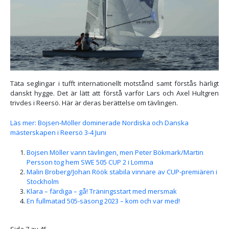
Täta seglingar i tufft internationellt motstånd samt förstås härligt
danskt hygge. Det är lätt att förstå varför Lars och Axel Hultgren
trivdes i Reersö. Här är deras berättelse om tävlingen.
Läs mer: Bojsen-Möller dominerade Nordiska och Danska
mästerskapen i Reersö 3-4 Juni
Bojsen Möller vann tävlingen, men Peter Bökmark/Martin
Persson tog hem SWE 505 CUP 2 i Lomma
Malin Broberg/Johan Röök stabila vinnare av CUP-premiären i
Stockholm
Klara – färdiga – gå! Träningsstart med mersmak
En fullmatad 505-säsong 2023 – kom och var med!
Sida 7 av 45