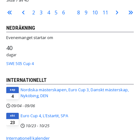
2
3
4
5
6
7
8
9
10
11
NEDRÄKNING
Evenemanget startar om
40
dagar
SWE 505 Cup 4
INTERNATIONELLT
Nordiska mästerskapen, Euro Cup 3, Danskt mästerskap,
sep
Nyköbing, DEN
4
09/04
-
09/06
Euro Cup 4, L'Estartit, SPA
okt
23
10/23
-
10/25
Internationell kalender